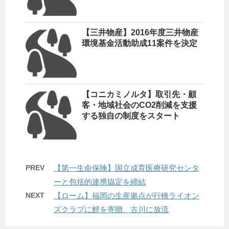
【三井物産】2016年度三井物産
環境基金活動助成11案件を決定
【コニカミノルタ】取引先・顧
客・地域社会のCO2削減を支援
する独自の制度をスタート
PREV
【第一生命保険】国立成育医療研究センタ
ーと包括的連携協定を締結
NEXT
【ローム】福岡の生産拠点が行橋ライオン
ズクラブに鯉を寄贈、古川に放流