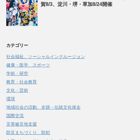
賀8/3、淀川・堺・草加8/24開催
カテゴリー
社会福祉、ソーシャルインクルージョン
健康・医学、スポーツ
学術・研究
教育・社会教育
文化・芸術
環境
地域社会の活動、史跡・伝統文化保全
国際交流
災害被災地支援
防災まちづくり、防犯