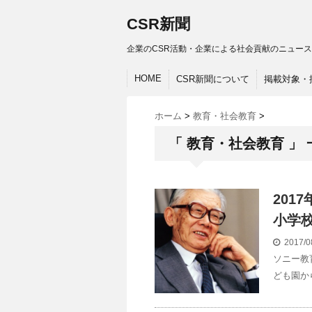
CSR新聞
企業のCSR活動・企業による社会貢献のニュース
HOME
CSR新聞について
掲載対象・
ホーム
>
教育・社会教育
>
「 教育・社会教育 」 
201
小学校
2017/0
ソニー教
ども園か