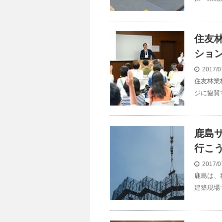
住友
ショ
2017/0
住友林業
ジに協賛
鹿島
行こ
2017/0
鹿島は、
建築現場