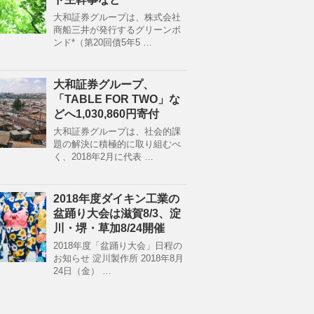
大和証券グループは、株式会社
商船三井が発行するグリーンボ
ンド*（第20回債5年5 …
大和証券グループ、
「TABLE FOR TWO」な
どへ1,030,860円寄付
大和証券グループは、社会的課
題の解決に積極的に取り組むべ
く、2018年2月に代表 …
2018年度ダイキン工業の
盆踊り大会は滋賀8/3、淀
川・堺・草加8/24開催
2018年度「盆踊り大会」日程の
お知らせ 淀川製作所 2018年8月
24日（金） …