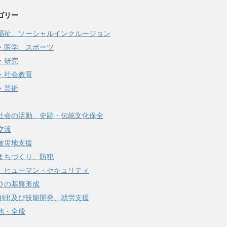
ゴリー
福祉、ソーシャルインクルージョン
・医学、スポーツ
・研究
・社会教育
・芸術
社会の活動、史跡・伝統文化保全
交流
被災地支援
まちづくり、防犯
、ヒューマン・セキュリティ
Ｏの基盤形成
創出及び技能開発、就労支援
他・全般