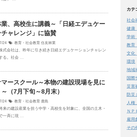
カテ
社会
林業、高校生に講義～「日経エデュケー
健康
ンチャレンジ」に協賛
学術
7/24
教育・社会教育
住友林業
教育
株式会社は、昨年に引き続き日経エデュケーションチャレン
文化
する。社会 …
環境
地域
国際
サマースクール～本物の建設現場を見に
災害
う～（7月下旬～8月末）
防災
7/24
教育・社会教育
鹿島
人権
将来の建設産業を担う中学・高校生を対象に、全国の土木・
ＮＰ
で一斉に現 …
雇用
その