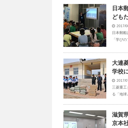
日本郵
ども
2017/0
日本郵船
「学びのフ
大連
学校
2017/0
三菱重工
る「地球
滋賀
京本社