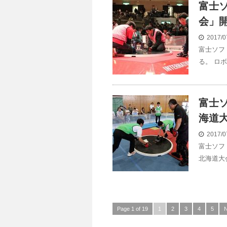
富士
会」開
2017/0
富士ソフ
る。 ロボ
富士ソ
海道大
2017/0
富士ソフ
北海道大
Page 1 of 19
1
2
3
4
5
N