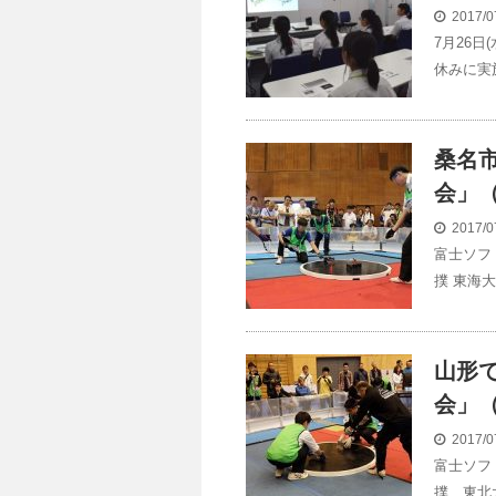
2017/0
7月26
休みに実
桑名市
会」（
2017/0
富士ソフ
撲 東海大
山形で
会」（
2017/0
富士ソフ
撲 東北