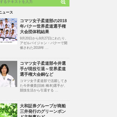
ニュース
コマツ女子柔道部の2018
年バクー世界柔道選手権
大会団体戦結果
9月20日から9月27日にわたり、
アゼルバイジャン・バクーで開
催された2018年 …
コマツ女子柔道部今井選
手が現役引退～世界柔道
選手権大会銅など
コマツ女子柔道部で活躍してき
た今井優貴(旧姓:橋本)選手が、
競技生活から引退する …
大和証券グループが商船
三井発行のグリーンボン
ド主幹事など