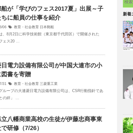
船が「学びのフェス2017夏」出展～子
新着
たちに船員の仕事を紹介
8/06
教育・社会教育
日本郵船
は、8月2日に科学技術館（東京都千代田区）で開催された
ェス20 …
菱日電力設備有限公司が中国大連市の小
に図書を寄贈
7/31
教育・社会教育
三菱重工業
グループの大連菱日電力設備有限公司は、CSR行動指針であ
との絆」 …
県立八幡商業高校の生徒が伊藤忠商事東
で研修（7/26）