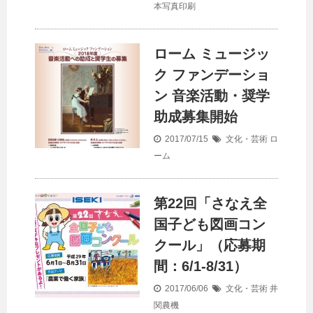
本写真印刷
ローム ミュージッ
ク ファンデーショ
ン 音楽活動・奨学
助成募集開始
2017/07/15
文化・芸術
ロ
ーム
第22回「さなえ全
国子ども図画コン
クール」（応募期
間：6/1-8/31）
2017/06/06
文化・芸術
井
関農機