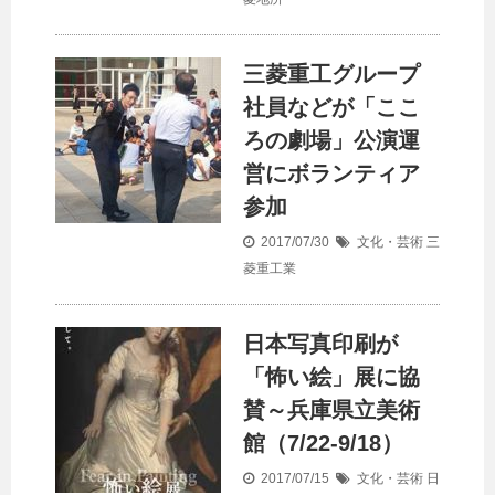
三菱重工グループ
社員などが「ここ
ろの劇場」公演運
営にボランティア
参加
2017/07/30
文化・芸術
三
菱重工業
日本写真印刷が
「怖い絵」展に協
賛～兵庫県立美術
館（7/22-9/18）
2017/07/15
文化・芸術
日