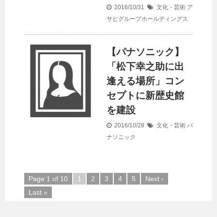
2016/10/31
文化・芸術
ア
サヒグループホールディングス
【パナソニック】
「松下幸之助に出
逢える場所」コン
セプトに新歴史館
を建設
2016/10/28
文化・芸術
パ
ナソニック
Page 1 of 10
1
2
3
4
5
Next ›
Last »