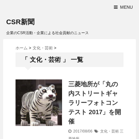
MENU
CSR新聞
企業のCSR活動・企業による社会貢献のニュース
ホーム
>
文化・芸術
>
「 文化・芸術 」 一覧
三菱地所が「丸の
内ストリートギャ
ラリーフォトコン
テスト 2017」を開
催
2017/08/06
文化・芸術
三
菱地所