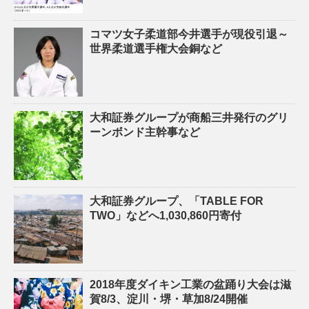
コマツ女子柔道部今井選手が現役引退～
世界柔道選手権大会銅など
大和証券グループが商船三井発行のグリ
ーンボンド主幹事など
大和証券グループ、「TABLE FOR
TWO」などへ1,030,860円寄付
2018年度ダイキン工業の盆踊り大会は滋
賀8/3、淀川・堺・草加8/24開催