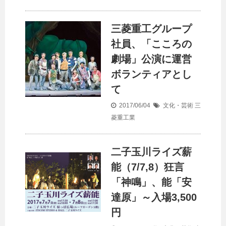
三菱重工グループ
社員、「こころの
劇場」公演に運営
ボランティアとし
て
2017/06/04
文化・芸術
三
菱重工業
二子玉川ライズ薪
能（7/7,8）狂言
「神鳴」、能「安
達原」～入場3,500
円