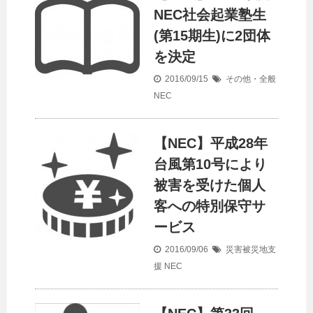
NEC社会起業塾生
(第15期生)に2団体
を決定
2016/09/15
その他・全般
NEC
【NEC】平成28年
台風第10号により
被害を受けた個人
客への特別保守サ
ービス
2016/09/06
災害被災地支
援
NEC