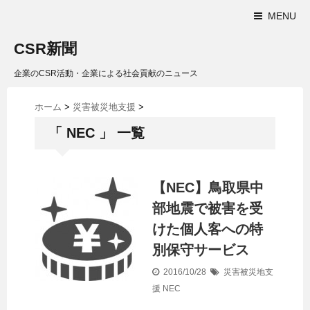
MENU
CSR新聞
企業のCSR活動・企業による社会貢献のニュース
ホーム
>
災害被災地支援
>
「 NEC 」 一覧
【NEC】鳥取県中
部地震で被害を受
けた個人客への特
別保守サービス
2016/10/28
災害被災地支
援
NEC