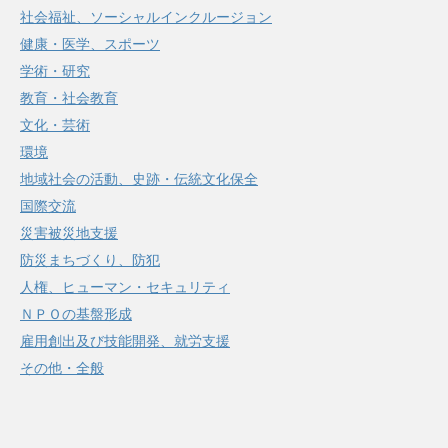
社会福祉、ソーシャルインクルージョン
健康・医学、スポーツ
学術・研究
教育・社会教育
文化・芸術
環境
地域社会の活動、史跡・伝統文化保全
国際交流
災害被災地支援
防災まちづくり、防犯
人権、ヒューマン・セキュリティ
ＮＰＯの基盤形成
雇用創出及び技能開発、就労支援
その他・全般