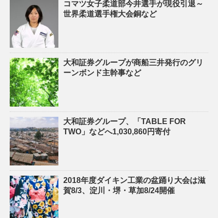
コマツ女子柔道部今井選手が現役引退～
世界柔道選手権大会銅など
大和証券グループが商船三井発行のグリ
ーンボンド主幹事など
大和証券グループ、「TABLE FOR
TWO」などへ1,030,860円寄付
2018年度ダイキン工業の盆踊り大会は滋
賀8/3、淀川・堺・草加8/24開催