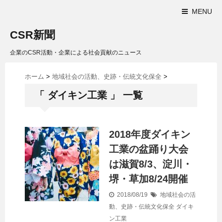
MENU
CSR新聞
企業のCSR活動・企業による社会貢献のニュース
ホーム
>
地域社会の活動、史跡・伝統文化保全
>
「 ダイキン工業 」 一覧
2018年度ダイキン
工業の盆踊り大会
は滋賀8/3、淀川・
堺・草加8/24開催
2018/08/19
地域社会の活
動、史跡・伝統文化保全
ダイキ
ン工業