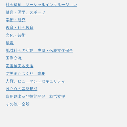
社会福祉、ソーシャルインクルージョン
健康・医学、スポーツ
学術・研究
教育・社会教育
文化・芸術
環境
地域社会の活動、史跡・伝統文化保全
国際交流
災害被災地支援
防災まちづくり、防犯
人権、ヒューマン・セキュリティ
ＮＰＯの基盤形成
雇用創出及び技能開発、就労支援
その他・全般