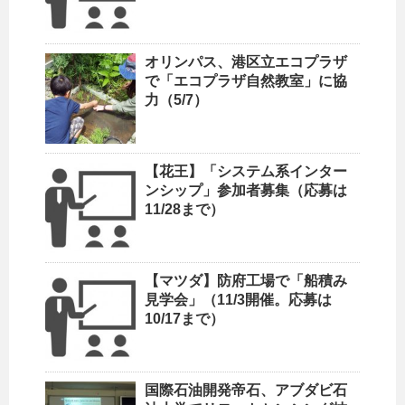
オリンパス、港区立エコプラザ
で「エコプラザ自然教室」に協
力（5/7）
【花王】「システム系インター
ンシップ」参加者募集（応募は
11/28まで）
【マツダ】防府工場で「船積み
見学会」（11/3開催。応募は
10/17まで）
国際石油開発帝石、アブダビ石