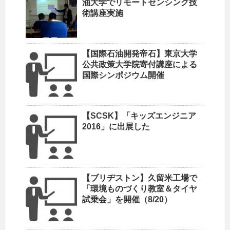
油大学でリモートセンシング技
術講座実施
【国際石油開発帝石】東京大学
公共政策大学院寄付講座による
国際シンポジウム開催
【SCSK】「キッズエンジニア
2016」に出展した
【ブリヂストン】久留米工場で
「環境ものづくり教室＆タイヤ
試乗会」を開催（8/20）