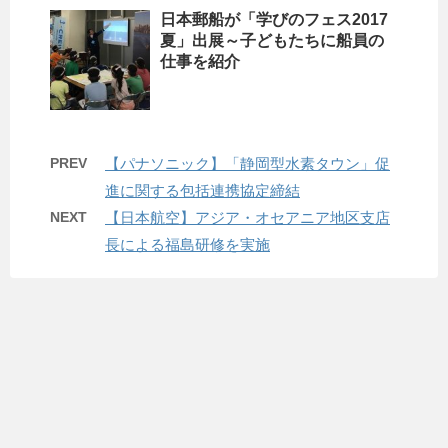
日本郵船が「学びのフェス2017
夏」出展～子どもたちに船員の
仕事を紹介
PREV
【パナソニック】「静岡型水素タウン」促
進に関する包括連携協定締結
NEXT
【日本航空】アジア・オセアニア地区支店
長による福島研修を実施