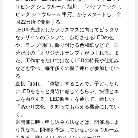
リビング ショウルーム 旭川」「パナソニック リ
ビング ショウルーム 甲府」からスタートし、全
国22カ所で開催する。
LEDを光源としたクリスマスに向けてピッタリ
なデザインのランプで、点灯させるLEDの色
や、ランプ側面に飾り付ける色和紙などで、自
分だけの「オリジナルランプ」がつくれる。ま
た、工作するだけではなくLEDの特長や仕組み
なども学べ、毎年多くの親子連れが参加してい
る。
直接「触れ」「体験」することで、子どもたち
にLEDをもっと身近に感じてもらい、快適とエ
コを両立する「LED照明」を通じて、新しい
「あかり文化」を知ってもらえる機会にしてい
く。
※開催日時・申し込み方法などは、開催地によ
り異なる。開催を予定していないショウルーム
もある。詳しくは↓のイベントページで。