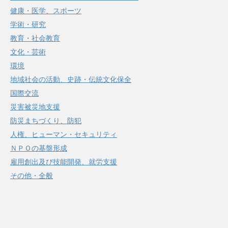
健康・医学、スポーツ
学術・研究
教育・社会教育
文化・芸術
環境
地域社会の活動、史跡・伝統文化保全
国際交流
災害被災地支援
防災まちづくり、防犯
人権、ヒューマン・セキュリティ
ＮＰＯの基盤形成
雇用創出及び技能開発、就労支援
その他・全般