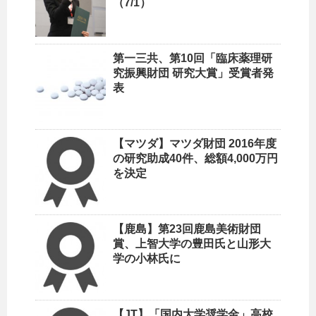
（7/1）
第一三共、第10回「臨床薬理研
究振興財団 研究大賞」受賞者発
表
【マツダ】マツダ財団 2016年度
の研究助成40件、総額4,000万円
を決定
【鹿島】第23回鹿島美術財団
賞、上智大学の豊田氏と山形大
学の小林氏に
【JT】「国内大学奨学金」高校