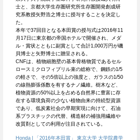
士と、京都大学生存圏研究所生存圏開発創成研
究系教授矢野浩之博士に授与することを決定し
た。
本年で37回目となる本田賞の授与式は2016年11
月17日に東京都の帝国ホテルで開催され、メダ
ル・賞状とともに副賞として合計1,000万円が磯
貝博士と矢野博士に贈呈される。
CNFは、植物細胞壁の基本骨格物質であるセル
ロースミクロフィブリル束の総称で、鋼鉄の1/5
の軽さで、その5倍以上の強度と、ガラスの1/50
の線熱膨張係数を有するナノ繊維。樹木など、
植物資源の50%以上を占める自然界に豊富に存
在する環境負荷の少ない植物由来の持続型資源
であり、低炭素社会の早期実現に向けて、石油
系プラスチックの代替、構造材の補強用繊維や
改質剤としての利用が注目されている。
Honda | 「2016年本田賞」 東京大学 大学院農学