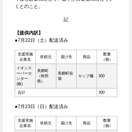
くとのこと。
記
【提供内訳】
●7月22日（土）配送済み
支援実施
数量
依頼元
届け先
商品
企業名
（個）
イオンス
美郷町
ーパーセ
美郷町役
（秋田
カップ麺
300
ンター
場
県）
(株)
合計
300
●7月23日（日）配送済み
支援実施
数量
依頼元
届け先
商品
企業名
（個）