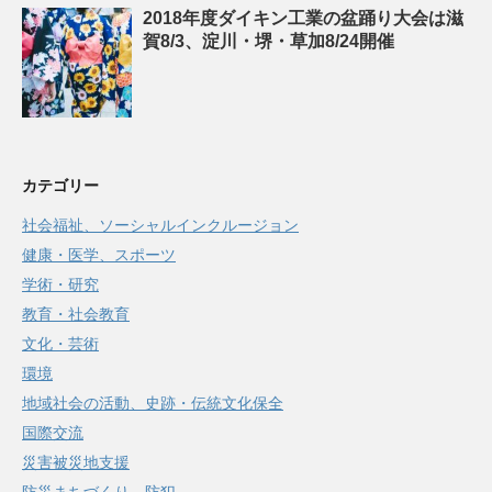
2018年度ダイキン工業の盆踊り大会は滋
賀8/3、淀川・堺・草加8/24開催
カテゴリー
社会福祉、ソーシャルインクルージョン
健康・医学、スポーツ
学術・研究
教育・社会教育
文化・芸術
環境
地域社会の活動、史跡・伝統文化保全
国際交流
災害被災地支援