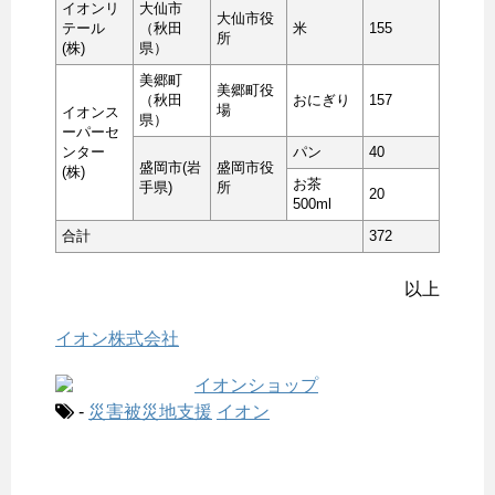
イオンリ
大仙市
大仙市役
テール
（秋田
米
155
所
(株)
県）
美郷町
美郷町役
（秋田
おにぎり
157
場
イオンス
県）
ーパーセ
ンター
パン
40
盛岡市(岩
盛岡市役
(株)
お茶
手県)
所
20
500ml
合計
372
以上
イオン株式会社
-
災害被災地支援
イオン