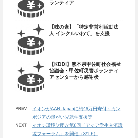
ランティア
【味の素】「特定非営利活動法
人 インクルいわて」を支援
【KDDI】熊本県甲佐町社会福祉
協議会・甲佐町災害ボランティ
アセンターから感謝状
PREV
イオンがAAR Japanに約46万円寄付～カン
ボジアの障がい児就学支援等
NEXT
イオン環境財団が第6回「アジア学生交流環
境フォーラム」を開催（8/1-6）