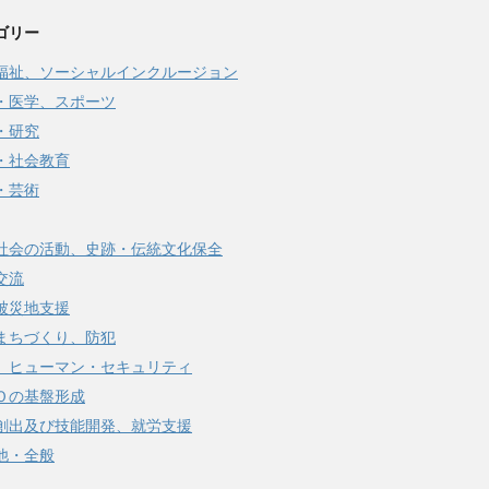
ゴリー
福祉、ソーシャルインクルージョン
・医学、スポーツ
・研究
・社会教育
・芸術
社会の活動、史跡・伝統文化保全
交流
被災地支援
まちづくり、防犯
、ヒューマン・セキュリティ
Ｏの基盤形成
創出及び技能開発、就労支援
他・全般