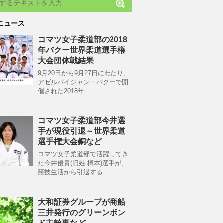
ニュース
コマツ女子柔道部の2018
年バクー世界柔道選手権
大会団体戦結果
9月20日から9月27日にわたり、
アゼルバイジャン・バクーで開
催された2018年 …
コマツ女子柔道部今井選
手が現役引退～世界柔道
選手権大会銅など
コマツ女子柔道部で活躍してき
た今井優貴(旧姓:橋本)選手が、
競技生活から引退する …
大和証券グループが商船
三井発行のグリーンボン
ド主幹事など