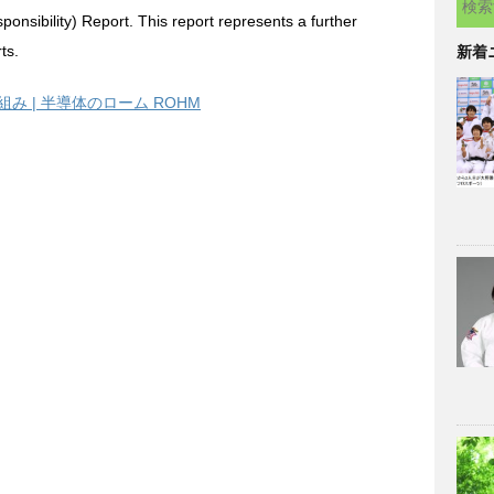
onsibility) Report. This report represents a further
ts.
新着
組み | 半導体のローム ROHM