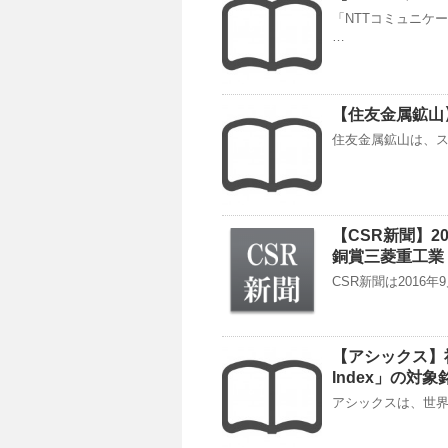
「NTTコミュニケー
…
【住友金属鉱山
住友金属鉱山は、ス
【CSR新聞】2
銅賞三菱重工業
CSR新聞は2016
【アシックス】社会
Index」の対
アシックスは、世界の代