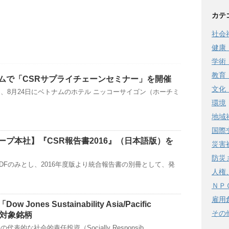
カテ
社会
健康
学術
教育
ムで「CSRサプライチェーンセミナー」を開催
文化
、8月24日にベトナムのホテル ニッコーサイゴン（ホーチミ
環境
地域
国際
ープ本社】『CSR報告書2016』（日本語版）を
災害
防災
PDFのみとし、2016年度版より統合報告書の別冊として、発
人権
ＮＰ
雇用
Jones Sustainability Asia/Pacific
その
続対象銘柄
表的な社会的責任投資（Socially Responsib …