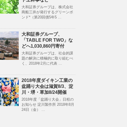
大和証券グループは、株式会社
商船三井が発行するグリーンボ
ンド*（第20回債5年5 …
大和証券グループ、
「TABLE FOR TWO」な
どへ1,030,860円寄付
大和証券グループは、社会的課
題の解決に積極的に取り組むべ
く、2018年2月に代表 …
2018年度ダイキン工業の
盆踊り大会は滋賀8/3、淀
川・堺・草加8/24開催
2018年度「盆踊り大会」日程の
お知らせ 淀川製作所 2018年8月
24日（金） …