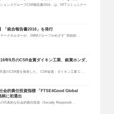
ションズグループCSR報告書2016」は、NTTコミュニケー
】「統合報告書2016」を発行
テークホルダーが、SMMグループがめざす” 持続的 …
016年9月のCSR金賞ダイキン工業、銀賞ホンダ、
年9月度のCSR賞を発表した。 CSR金賞：ダイキン工業 C …
的責任投資指標 「FTSE4Good Global
象銘柄に初選出
表的な社会的責任投資（Socially Responsib …