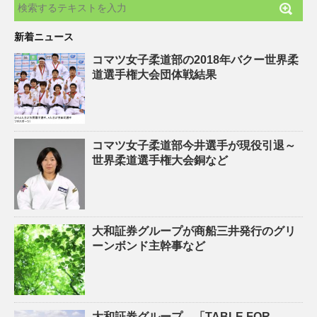
新着ニュース
コマツ女子柔道部の2018年バクー世界柔
道選手権大会団体戦結果
コマツ女子柔道部今井選手が現役引退～
世界柔道選手権大会銅など
大和証券グループが商船三井発行のグリ
ーンボンド主幹事など
大和証券グループ、「TABLE FOR