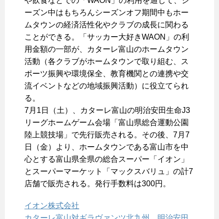
や飲食などでの「WAON」の利用を通じて、シ
ーズン中はもちろんシーズンオフ期間中もホー
ムタウンの経済活性化やクラブの成長に関わる
ことができる。「サッカー大好きWAON」の利
用金額の一部が、カターレ富山のホームタウン
活動（各クラブがホームタウンで取り組む、ス
ポーツ振興や環境保全、教育機関との連携や交
流イベントなどの地域振興活動）に役立てられ
る。
7月1日（土）、カターレ富山の明治安田生命J3
リーグホームゲーム会場「富山県総合運動公園
陸上競技場」で先行販売される。その後、7月7
日（金）より、ホームタウンである富山市を中
心とする富山県全県の総合スーパー「イオン」
とスーパーマーケット「マックスバリュ」の計7
店舗で販売される。発行手数料は300円。
イオン株式会社
カターレ富山対ギラヴァンツ北九州 明治安田