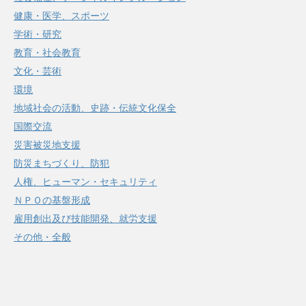
健康・医学、スポーツ
学術・研究
教育・社会教育
文化・芸術
環境
地域社会の活動、史跡・伝統文化保全
国際交流
災害被災地支援
防災まちづくり、防犯
人権、ヒューマン・セキュリティ
ＮＰＯの基盤形成
雇用創出及び技能開発、就労支援
その他・全般