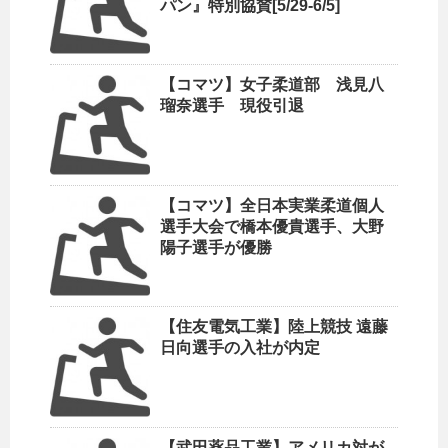
パン』特別協賛[5/29-6/5]
【コマツ】女子柔道部 浅見八
瑠奈選手 現役引退
【コマツ】全日本実業柔道個人
選手大会で橋本優貴選手、大野
陽子選手が優勝
【住友電気工業】陸上競技 遠藤
日向選手の入社が内定
【武田薬品工業】アメリカ対が